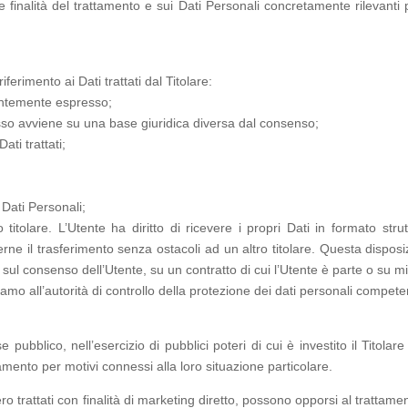
le finalità del trattamento e sui Dati Personali concretamente rilevanti 
iferimento ai Dati trattati dal Titolare:
entemente espresso;
sso avviene su una base giuridica diversa dal consenso;
ati trattati;
 Dati Personali;
ro titolare. L’Utente ha diritto di ricevere i propri Dati in formato st
erne il trasferimento senza ostacoli ad un altro titolare. Questa disposi
 sul consenso dell’Utente, su un contratto di cui l’Utente è parte o su 
mo all’autorità di controllo della protezione dei dati personali competen
e pubblico, nell’esercizio di pubblici poteri di cui è investito il Titol
ttamento per motivi connessi alla loro situazione particolare.
sero trattati con finalità di marketing diretto, possono opporsi al tratta