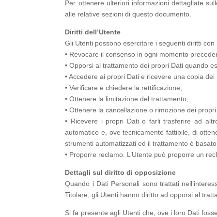
Per ottenere ulteriori informazioni dettagliate sul
alle relative sezioni di questo documento.
Diritti dell’Utente
Gli Utenti possono esercitare i seguenti diritti con r
• Revocare il consenso in ogni momento preced
• Opporsi al trattamento dei propri Dati quando e
• Accedere ai propri Dati e ricevere una copia dei D
• Verificare e chiedere la rettificazione;
• Ottenere la limitazione del trattamento;
• Ottenere la cancellazione o rimozione dei propri
• Ricevere i propri Dati o farli trasferire ad alt
automatico e, ove tecnicamente fattibile, di otten
strumenti automatizzati ed il trattamento è basato
• Proporre reclamo. L’Utente può proporre un recla
Dettagli sul diritto di opposizione
Quando i Dati Personali sono trattati nell’interess
Titolare, gli Utenti hanno diritto ad opporsi al tra
Si fa presente agli Utenti che, ove i loro Dati fos