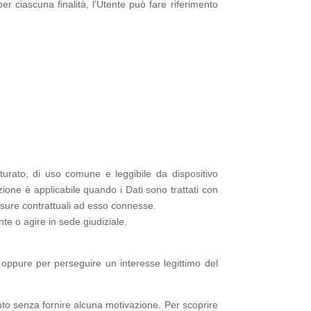
per ciascuna finalità, l’Utente può fare riferimento
rutturato, di uso comune e leggibile da dispositivo
zione è applicabile quando i Dati sono trattati con
misure contrattuali ad esso connesse.
te o agire in sede giudiziale.
are oppure per perseguire un interesse legittimo del
mento senza fornire alcuna motivazione. Per scoprire