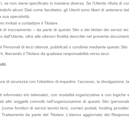
ori, se non viene specificato in maniera diversa. Se l’Utente rifiuta di
o indichi alcuni Dati come facoltativi, gli Utenti sono liberi di astenersi
a sua operatività.
o invitati a contattare il Titolare.
ti di tracciamento – da parte di questo Sito o dei titolari dei servizi t
esto dall’Utente, oltre alle ulteriori finalità descritte nel presente docume
i Personali di terzi ottenuti, pubblicati o condivisi mediante questo Sito.
li, liberando il Titolare da qualsiasi responsabilità verso terzi.
olti
ure di sicurezza con l’obiettivo di impedire: l’accesso, la divulgazione, l
i informatici e/o telematici, con modalità organizzative e con logiche str
ti altri soggetti coinvolti nell’organizzazione di questo Sito (persona
(come fornitori di servizi tecnici terzi, corrieri postali, hosting provi
Trattamento da parte del Titolare. L’elenco aggiornato dei Responsab