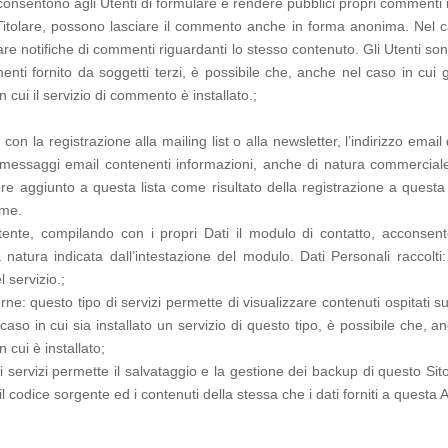
onsentono agli Utenti di formulare e rendere pubblici propri commenti ri
itolare, possono lasciare il commento anche in forma anonima. Nel caso 
iare notifiche di commenti riguardanti lo stesso contenuto. Gli Utenti s
enti fornito da soggetti terzi, è possibile che, anche nel caso in cui gl
in cui il servizio di commento è installato.;
con la registrazione alla mailing list o alla newsletter, l’indirizzo ema
i messaggi email contenenti informazioni, anche di natura commercial
ere aggiunto a questa lista come risultato della registrazione a questa
ome.
ente, compilando con i propri Dati il modulo di contatto, acconsente 
a natura indicata dall’intestazione del modulo. Dati Personali raccolt
 servizio.;
rne: questo tipo di servizi permette di visualizzare contenuti ospitati 
aso in cui sia installato un servizio di questo tipo, è possibile che, anch
n cui è installato;
servizi permette il salvataggio e la gestione dei backup di questo Sito 
odice sorgente ed i contenuti della stessa che i dati forniti a questa A