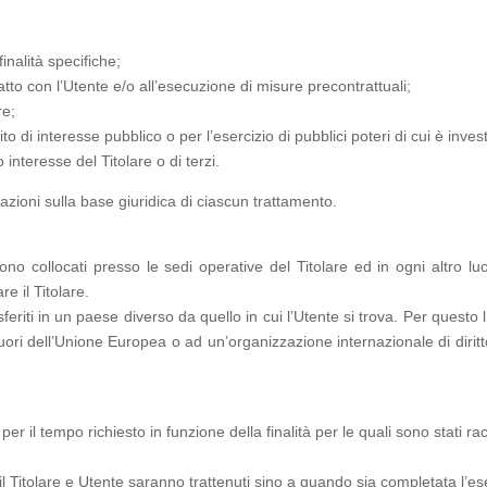
inalità specifiche;
atto con l’Utente e/o all’esecuzione di misure precontrattuali;
re;
 di interesse pubblico o per l’esercizio di pubblici poteri di cui è investit
 interesse del Titolare o di terzi.
mazioni sulla base giuridica di ciascun trattamento.
no collocati presso le sedi operative del Titolare ed in ogni altro luo
re il Titolare.
feriti in un paese diverso da quello in cui l’Utente si trova. Per questo l
 fuori dell’Unione Europea o ad un’organizzazione internazionale di dirit
r il tempo richiesto in funzione della finalità per le quali sono stati rac
 il Titolare e Utente saranno trattenuti sino a quando sia completata l’es