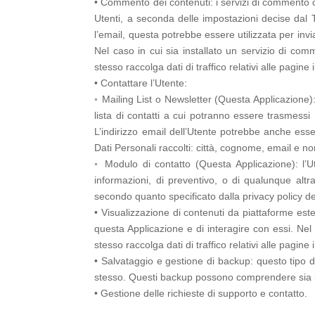
• Commento dei contenuti: i servizi di commento c
Utenti, a seconda delle impostazioni decise dal T
l’email, questa potrebbe essere utilizzata per inv
Nel caso in cui sia installato un servizio di comm
stesso raccolga dati di traffico relativi alle pagine 
• Contattare l’Utente:
◦ Mailing List o Newsletter (Questa Applicazione): 
lista di contatti a cui potranno essere trasmess
L’indirizzo email dell’Utente potrebbe anche ess
Dati Personali raccolti: città, cognome, email e n
◦ Modulo di contatto (Questa Applicazione): l’Ut
informazioni, di preventivo, o di qualunque altr
secondo quanto specificato dalla privacy policy del
• Visualizzazione di contenuti da piattaforme este
questa Applicazione e di interagire con essi. Nel c
stesso raccolga dati di traffico relativi alle pagine i
• Salvataggio e gestione di backup: questo tipo di 
stesso. Questi backup possono comprendere sia il c
• Gestione delle richieste di supporto e contatto.