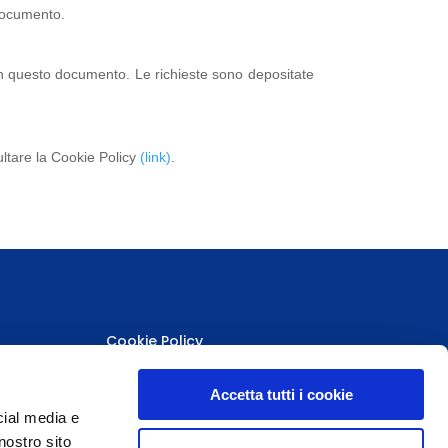
o documento.
ati in questo documento. Le richieste sono depositate
ultare la Cookie Policy
(link)
.
Cookie Policy
Privacy Policy
Accetta tutti i cookie
cial media e
nostro sito