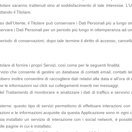
l Titolare saranno trattenuti sino al soddisfacimento di tale interesse. L’
ttando il Titolare.
nso dell’Utente, il Titolare può conservare i Dati Personali più a lung
nservare i Dati Personali per un periodo più lungo in ottemperanza ad un 
iodo di conservazioni; dopo tale termine il diritto di accesso, cancellazio
tolare di fornire i propri Servizi, così come per le seguenti finalità:
vizio che consente di gestire un database di contatti email, contatti telef
ero inoltre consentire di raccogliere dati relativi alla data e all’ora d
e le informazioni sui click sui collegamenti inseriti nei messaggi;
 del Trattamento di monitorare e analizzare i dati di traffico e servon
terne: questo tipo di servizi permettono di effettuare interazioni con 
azioni e le informazioni acquisite da questa Applicazione sono in ogni 
ia installato un servizio di interazione con i social network, è possibi
alle pagine in cui è installato;